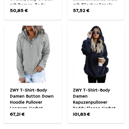
mit,Damen-Body
mit Rüschenärmeln
50,85
€
57,52
€
ZWY T-Shirt-Body
ZWY T-Shirt-Body
Damen Button Down
Damen
Hoodie Pullover
Kapuzenpullover
Langarm Herbst
Teddy Fleece Herbst
67,21
€
101,83
€
Winter Sweatshirt
Winter Lässiges
Sweatshirt