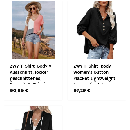
ZWY T-Shirt-Body V-
ZWY T-Shirt-Body
Ausschnitt, locker
Women’s Button
geschnittenes,
Placket Lightweight
Freizeit-T-Shirt in
Jumper for Autumn
60,85
€
97,29
€
großen Größen