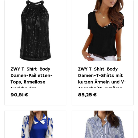
ZWY T-Shirt-Body
ZWY T-Shirt-Body
Damen-Pailletten-
Damen-T-Shirts mit
Tops, ärmellose
kurzen Ärmeln und V-
Neckholder-
Ausschnitt, Tuniken
90,81
€
85,25
€
Camisole-Tops