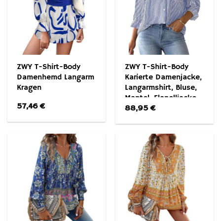
ZWY T-Shirt-Body
ZWY T-Shirt-Body
Damenhemd Langarm
Karierte Damenjacke,
Kragen
Langarmshirt, Bluse,
Mantel, Flanelljacke
57,46
€
88,95
€