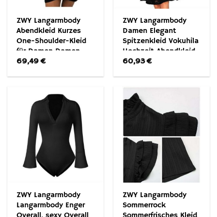
ZWY Langarmbody
ZWY Langarmbody
Abendkleid Kurzes
Damen Elegant
One-Shoulder-Kleid
Spitzenkleid Vokuhila
für Damen Damen-
Hochzeit Abendkleid
69,49
€
60,93
€
Bankett-Abendkleid
Cocktailkleid Sexy
schulterfreies One-
Shoulder-Kleid aus
Spitze für Damen
ZWY Langarmbody
ZWY Langarmbody
Langarmbody Enger
Sommerrock
Overall, sexy Overall
Sommerfrisches Kleid