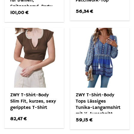
für Damen,
Patchwork-Top
Spitzenhemd, Party-
56,34
€
101,00
€
Oberteil
ZWY T-Shirt-Body
ZWY T-Shirt-Body
Slim Fit, kurzes, sexy
Tops Lässiges
geripptes T-Shirt
Tunika-Langarmshirt
mit V-Ausschnitt
82,47
€
59,15
€