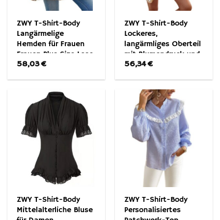
ZWY T-Shirt-Body
ZWY T-Shirt-Body
Langärmelige
Lockeres,
Hemden für Frauen
langärmliges Oberteil
Frauen Plus Size Lose
mit Blumendruck und
58,03
€
56,34
€
Oberteile
V-Ausschnitt
ZWY T-Shirt-Body
ZWY T-Shirt-Body
Mittelalterliche Bluse
Personalisiertes