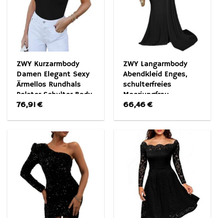
ZWY Kurzarmbody
ZWY Langarmbody
Damen Elegant Sexy
Abendkleid Enges,
Ärmellos Rundhals
schulterfreies
Polster Schulter Body
Meerjungfrau-
76,91
€
66,46
€
Abendkleid für Damen