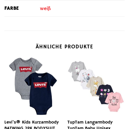
FARBE
weiß
ÄHNLICHE PRODUKTE
Levi’s® Kids Kurzarmbody
TupTam Langarmbody
BATWING 2PK BODYSUIT
TupTam Baby Unisex