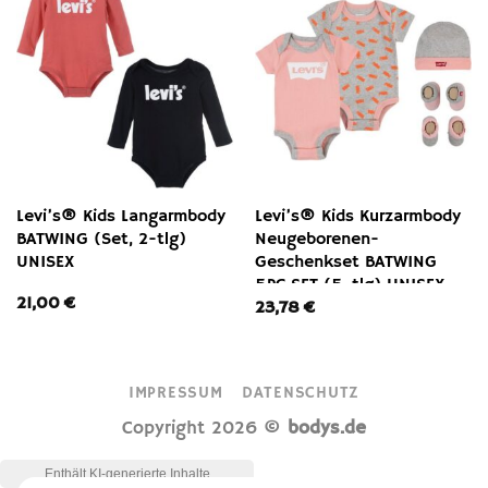
Levi’s® Kids Langarmbody
Levi’s® Kids Kurzarmbody
BATWING (Set, 2-tlg)
Neugeborenen-
UNISEX
Geschenkset BATWING
5PC SET (5-tlg) UNISEX
21,00
€
23,78
€
IMPRESSUM
DATENSCHUTZ
Copyright 2026 ©
bodys.de