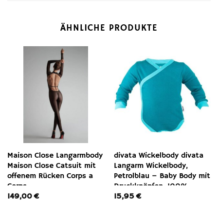
ÄHNLICHE PRODUKTE
Maison Close Langarmbody
divata Wickelbody divata
Maison Close Catsuit mit
Langarm Wickelbody,
offenem Rücken Corps a
Petrolblau – Baby Body mit
Corps
Druckknöpfen, 100%
149,00
€
15,95
€
Baumwolle – extra
entspanntes an- und
ausziehen – Frühchen