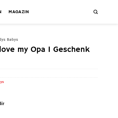
N
MAGAZIN
dys Babys
I love my Opa I Geschenk
bys
ir