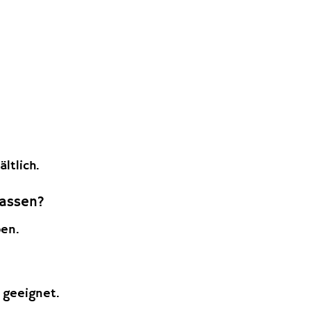
ltlich.
lassen?
ben.
 geeignet.