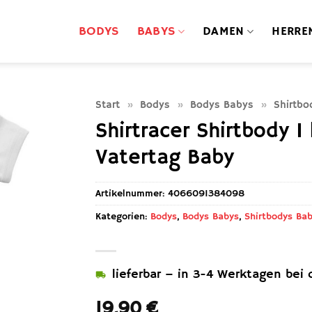
BODYS
BABYS
DAMEN
HERRE
Start
»
Bodys
»
Bodys Babys
»
Shirtbo
Shirtracer Shirtbody 
Vatertag Baby
Artikelnummer:
4066091384098
Kategorien:
Bodys
,
Bodys Babys
,
Shirtbodys Ba
lieferbar – in 3-4 Werktagen bei d
19,90
€