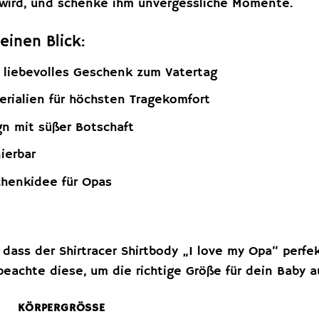
t wird, und schenke ihm unvergessliche Momente.
 einen Blick:
 liebevolles Geschenk zum Vatertag
rialien für höchsten Tragekomfort
gn mit süßer Botschaft
ierbar
chenkidee für Opas
 dass der Shirtracer Shirtbody „I love my Opa“ perfe
e beachte diese, um die richtige Größe für dein Baby 
KÖRPERGRÖSSE