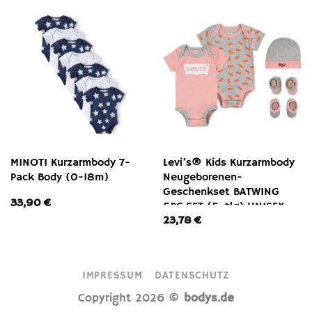
MINOTI Kurzarmbody 7-
Levi’s® Kids Kurzarmbody
Pack Body (0-18m)
Neugeborenen-
Geschenkset BATWING
33,90
€
5PC SET (5-tlg) UNISEX
23,78
€
IMPRESSUM
DATENSCHUTZ
Copyright 2026 ©
bodys.de