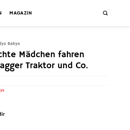
N
MAGAZIN
dys Babys
Echte Mädchen fahren
agger Traktor und Co.
bys
ir