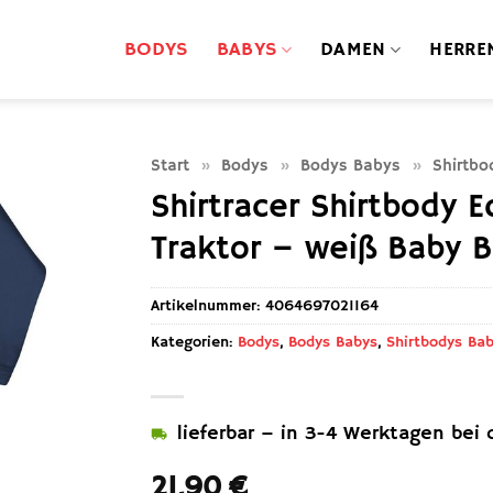
BODYS
BABYS
DAMEN
HERRE
Start
»
Bodys
»
Bodys Babys
»
Shirtbo
Shirtracer Shirtbody 
Traktor – weiß Baby B
Artikelnummer:
4064697021164
Kategorien:
Bodys
,
Bodys Babys
,
Shirtbodys Ba
lieferbar – in 3-4 Werktagen bei d
21,90
€