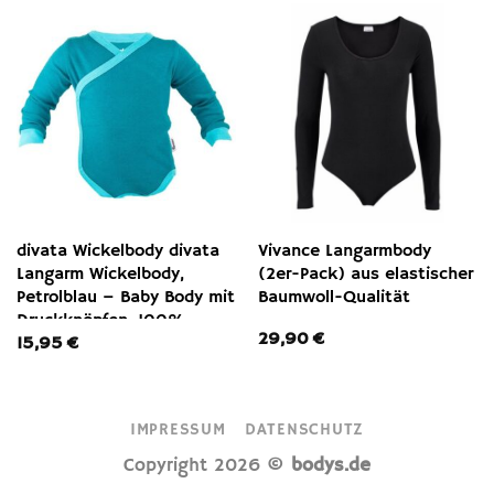
divata Wickelbody divata
Vivance Langarmbody
Langarm Wickelbody,
(2er-Pack) aus elastischer
Petrolblau – Baby Body mit
Baumwoll-Qualität
Druckknöpfen, 100%
29,90
€
15,95
€
Baumwolle – extra
entspanntes an- und
ausziehen – Frühchen
Kleidung ab Gr. 44
IMPRESSUM
DATENSCHUTZ
Copyright 2026 ©
bodys.de