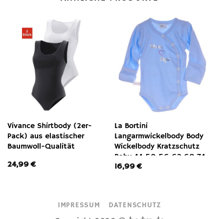
Vivance Shirtbody (2er-
La Bortini
Pack) aus elastischer
Langarmwickelbody Body
Baumwoll-Qualität
Wickelbody Kratzschutz
Baby 44 50 56 62 68 74
24,99
€
16,99
€
80 86 92 98 104
IMPRESSUM
DATENSCHUTZ