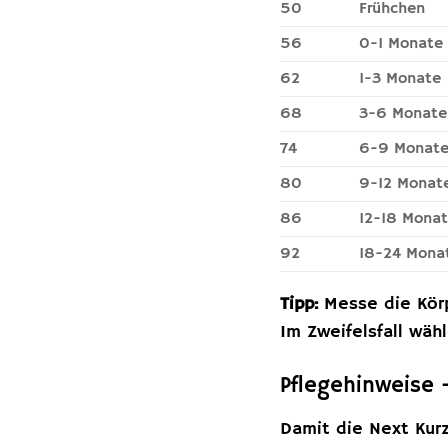
50
Frühchen
56
0-1 Monate
62
1-3 Monate
68
3-6 Monate
74
6-9 Monat
80
9-12 Monat
86
12-18 Mona
92
18-24 Mona
Tipp:
Messe die Körp
Im Zweifelsfall wäh
Pflegehinweise 
Damit die Next Kurz