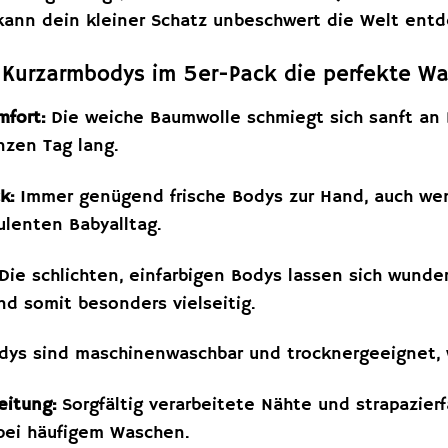
 kann dein kleiner Schatz unbeschwert die Welt ent
Kurzarmbodys im 5er-Pack die perfekte Wah
mfort:
Die weiche Baumwolle schmiegt sich sanft an
nzen Tag lang.
k:
Immer genügend frische Bodys zur Hand, auch wen
ulenten Babyalltag.
Die schlichten, einfarbigen Bodys lassen sich wund
d somit besonders vielseitig.
dys sind maschinenwaschbar und trocknergeeignet, w
eitung:
Sorgfältig verarbeitete Nähte und strapazier
bei häufigem Waschen.