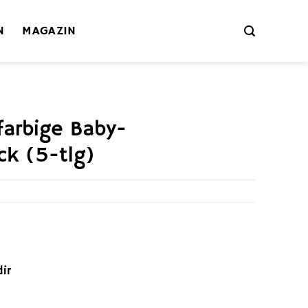
N
MAGAZIN
farbige Baby-
ck (5-tlg)
ir