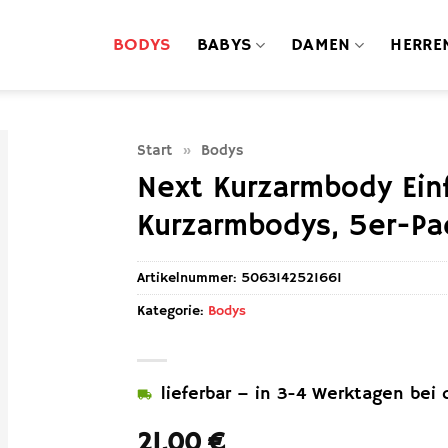
BODYS
BABYS
DAMEN
HERRE
Start
»
Bodys
Next Kurzarmbody Ein
Kurzarmbodys, 5er-Pa
Artikelnummer:
5063142521661
Kategorie:
Bodys
lieferbar – in 3-4 Werktagen bei d
21,00
€