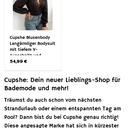
Cupshe Blusenbody
Langärmliger Bodysuit
mit tiefem V-
Ausschnitt und
54,99
€
Spitze
Cupshe: Dein neuer Lieblings-Shop für
Bademode und mehr!
Träumst du auch schon vom nächsten
Strandurlaub oder einem entspannten Tag am
Pool? Dann bist du bei Cupshe genau richtig!
Diese angesagte Marke hat sich in kürzester