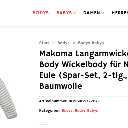
BODYS
BABYS
DAMEN
HERRE
Start
»
Bodys
»
Bodys Babys
Makoma Langarmwicke
Body Wickelbody für
Eule (Spar-Set, 2-tlg
Baumwolle
Artikelnummer:
4055465722871
Kategorien:
Bodys
,
Bodys Babys