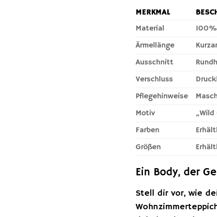
MERKMAL
BESC
Material
100%
Ärmellänge
Kurza
Ausschnitt
Rundh
Verschluss
Druck
Pflegehinweise
Masch
Motiv
„Wild
Farben
Erhäl
Größen
Erhäl
Ein Body, der Ge
Stell dir vor, wie
Wohnzimmerteppich,