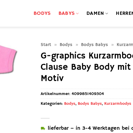
BODYS
BABYS
DAMEN
HERRE
Start
»
Bodys
»
Bodys Babys
»
Kurzar
G-graphics Kurzarmb
Clause Baby Body mit 
Motiv
Artikelnummer:
4099851409304
Kategorien:
Bodys
,
Bodys Babys
,
Kurzarmbodys
lieferbar – in 3-4 Werktagen bei d