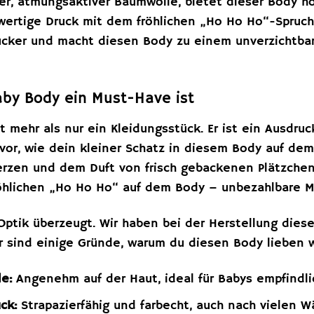
her, atmungsaktiver Baumwolle, bietet dieser Body h
wertige Druck mit dem fröhlichen „Ho Ho Ho“-Spruc
gucker und macht diesen Body zu einem unverzichtbar
by Body ein Must-Have ist
t mehr als nur ein Kleidungsstück. Er ist ein Ausdruc
r vor, wie dein kleiner Schatz in diesem Body auf d
rzen und dem Duft von frisch gebackenen Plätzchen
röhlichen „Ho Ho Ho“ auf dem Body – unbezahlbare 
Optik überzeugt. Wir haben bei der Herstellung dies
r sind einige Gründe, warum du diesen Body lieben w
e:
Angenehm auf der Haut, ideal für Babys empfindli
ck:
Strapazierfähig und farbecht, auch nach vielen W