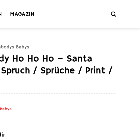
N
MAGAZIN
mbodys Babys
ody Ho Ho Ho – Santa
Spruch / Sprüche / Print /
 Babys
ir