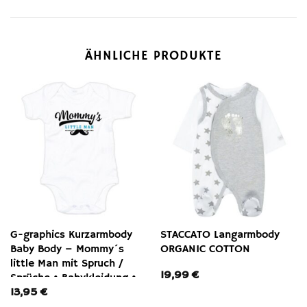
ÄHNLICHE PRODUKTE
G-graphics Kurzarmbody
STACCATO Langarmbody
Baby Body – Mommy´s
ORGANIC COTTON
little Man mit Spruch /
19,99
€
Sprüche • Babykleidung •
13,95
€
Geschenk zum Muttertag /
zur Geburt / Taufe /