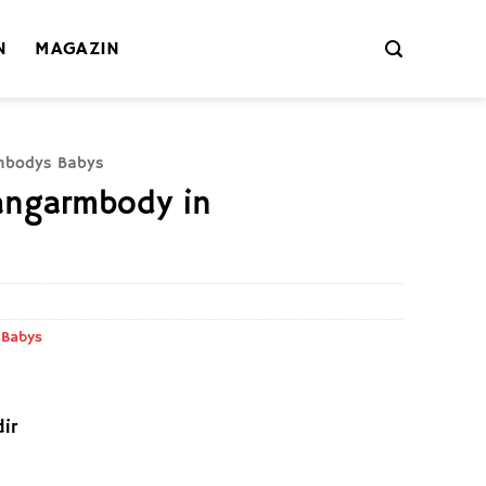
N
MAGAZIN
mbodys Babys
angarmbody in
n
 Babys
ir