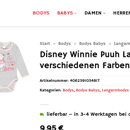
BODYS
BABYS
DAMEN
HERRE
Start
»
Bodys
»
Bodys Babys
»
Langar
Disney Winnie Puuh L
verschiedenen Farbe
Artikelnummer:
4062391034817
Kategorien:
Bodys
,
Bodys Babys
,
Langarmbodys
lieferbar – in 3-4 Werktagen bei d
9,95
€